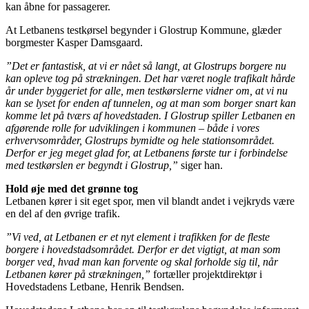
kan åbne for passagerer.
At Letbanens testkørsel begynder i Glostrup Kommune, glæder
borgmester Kasper Damsgaard.
”Det er fantastisk, at vi er nået så langt, at Glostrups borgere nu
kan opleve tog på strækningen. Det har været nogle trafikalt hårde
år under byggeriet for alle, men testkørslerne vidner om, at vi nu
kan se lyset for enden af tunnelen, og at man som borger snart kan
komme let på tværs af hovedstaden. I Glostrup spiller Letbanen en
afgørende rolle for udviklingen i kommunen – både i vores
erhvervsområder, Glostrups bymidte og hele stationsområdet.
Derfor er jeg meget glad for, at Letbanens første tur i forbindelse
med testkørslen er begyndt i Glostrup,”
siger han.
Hold øje med det grønne tog
Letbanen kører i sit eget spor, men vil blandt andet i vejkryds være
en del af den øvrige trafik.
”Vi ved, at Letbanen er et nyt element i trafikken for de fleste
borgere i hovedstadsområdet. Derfor er det vigtigt, at man som
borger ved, hvad man kan forvente og skal forholde sig til, når
Letbanen kører på strækningen,”
fortæller projektdirektør i
Hovedstadens Letbane, Henrik Bendsen.