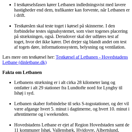
I testkørselsfasen kører Letbanen indledningsvist med lavere
hastigheder end dem, trafikanter kan forvente, når Letbanen er
i drift.
Testkørslen skal teste toget i kørsel på skinnerne. I den
forbindelse testes signalsystemet, som viser togenes placering
på strækningen, også. Derudover skal der udføres test af
toget, hvor det ikke kører. Det drejer sig blandt andet om test
af togets døre, informationssystem, belysning og ventilation.
Læs mere om testkørsel her:
Testkørsel af Letbanen - Hovedstadens
Letbane (dinletbane.dk)
Fakta om Letbanen
Letbanens strækning er i alt cirka 28 kilometer lang og
omfatter i alt 29 stationer fra Lundtofte nord for Lyngby til
Ishøj i syd.
Letbanen skaber forbindelse til seks S-togsstationer, og der vil
være afgange hvert 5. minut i dagtimerne, og hvert 10. minut i
aftentimerne og i weekenden.
Hovedstadens Letbane er ejet af Region Hovedstaden samt de
11 kommuner Ishøj, Vallensbæk, Hvidovre, Albertslund,