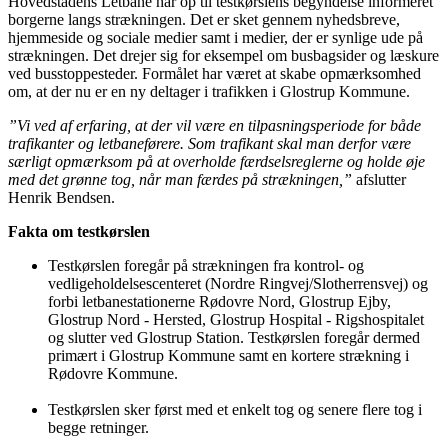
Hovedstadens Letbane har op til testkørslens begyndelse informeret
borgerne langs strækningen. Det er sket gennem nyhedsbreve,
hjemmeside og sociale medier samt i medier, der er synlige ude på
strækningen. Det drejer sig for eksempel om busbagsider og læskure
ved busstoppesteder. Formålet har været at skabe opmærksomhed
om, at der nu er en ny deltager i trafikken i Glostrup Kommune.
”Vi ved af erfaring, at der vil være en tilpasningsperiode for både
trafikanter og letbaneførere. Som trafikant skal man derfor være
særligt opmærksom på at overholde færdselsreglerne og holde øje
med det grønne tog, når man færdes på strækningen,”
afslutter
Henrik Bendsen.
Fakta om testkørslen
Testkørslen foregår på strækningen fra kontrol- og
vedligeholdelsescenteret (Nordre Ringvej/Slotherrensvej) og
forbi letbanestationerne Rødovre Nord, Glostrup Ejby,
Glostrup Nord - Hersted, Glostrup Hospital - Rigshospitalet
og slutter ved Glostrup Station. Testkørslen foregår dermed
primært i Glostrup Kommune samt en kortere strækning i
Rødovre Kommune.
Testkørslen sker først med et enkelt tog og senere flere tog i
begge retninger.