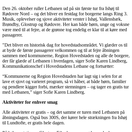
Den 26. oktober ruller Letbanen ud på sin første tur fra Ishøj til
Rødovre Nord – og det bliver en festdag for borgerne langs Ring 3.
Musik, oplevelser og sjove aktiviteter venter i Ishøj, Vallensbæk,
Brøndby, Glostrup og Rødovre. Her kan både børn, unge og voksne
være med til at fejre, at de grønne tog endelig er klar til at køre med
passagerer.
"Det bliver en historisk dag for hovedstadsområdet. Vi glæder os til
at byde de første passagerer velkommen og til at fejre åbningen
sammen med kommunerne, Region Hovedstaden og alle de borgere,
der får glæde af Letbanen i hverdagen, siger Sofie Karen Lindberg,
Kommunikationschef i Hovedstadens Letbane og fortsætter:
“Kommunerne og Region Hovedstaden har lagt sig i selen for at
lave et sjovt og varieret program, så vi håber, at både børn, familier
og pendlere kigger forbi, mærker stemningen – og tager en gratis tur
med Letbanen,” siger Sofie Karen Lindberg.
Aktiviteter for enhver smag
Alle aktiviteter er gratis – og det samme er turen med Letbanen på
åbningsdagen. Også bus 300S, der kører hele strækningen fra Ishøj
til Lundtofte, er gratis hele dagen.