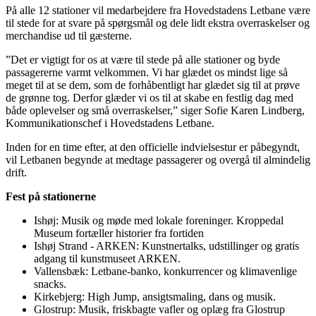
På alle 12 stationer vil medarbejdere fra Hovedstadens Letbane være
til stede for at svare på spørgsmål og dele lidt ekstra overraskelser og
merchandise ud til gæsterne.
”Det er vigtigt for os at være til stede på alle stationer og byde
passagererne varmt velkommen. Vi har glædet os mindst lige så
meget til at se dem, som de forhåbentligt har glædet sig til at prøve
de grønne tog. Derfor glæder vi os til at skabe en festlig dag med
både oplevelser og små overraskelser,” siger Sofie Karen Lindberg,
Kommunikationschef i Hovedstadens Letbane.
Inden for en time efter, at den officielle indvielsestur er påbegyndt,
vil Letbanen begynde at medtage passagerer og overgå til almindelig
drift.
Fest på stationerne
Ishøj: Musik og møde med lokale foreninger. Kroppedal
Museum fortæller historier fra fortiden
Ishøj Strand - ARKEN: Kunstnertalks, udstillinger og gratis
adgang til kunstmuseet ARKEN.
Vallensbæk: Letbane-banko, konkurrencer og klimavenlige
snacks.
Kirkebjerg: High Jump, ansigtsmaling, dans og musik.
Glostrup: Musik, friskbagte vafler og oplæg fra Glostrup