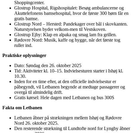
Shoppingcenter.
Glostrup Hospital, Rigshospitalet: Besøg ambulancerne og
Akuttelefonens bamsehospital, hvor de første 300 børn får en
gratis bamse.
Glostrup Nord – Hersted: Pandekager over bål i skovkanten.
Naturstyrelsen byder velkom-men til Vestskoven.
Glostrup Ejby: Klap en alpaka og smag lam fra grillen.
Rødovre Nord: Musik, kaffe og hygge, når det første tog
ruller ind.
Praktiske oplysninger
Dato: Søndag den 26. oktober 2025
Tid: Aktiviteter kl. 10–15. Indvielsesturen starter i Ishøj kl.
10.30.
Inden for en time efter, at den officielle indvielsestur er
påbegyndt, vil Letbanen begynde at medtage passagerer og
overgå til almindelig drift.
Gratis kørsel: Hele dagen med Letbanen og bus 300S
Fakta om Letbanen
Letbanen åbner på strækningen mellem Ishøj og Rødovre
Nord 26. oktober 2025.
Den resterende strækning til Lundtofte nord for Lyngby åbner