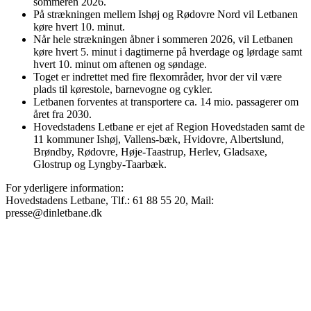
sommeren 2026.
På strækningen mellem Ishøj og Rødovre Nord vil Letbanen
køre hvert 10. minut.
Når hele strækningen åbner i sommeren 2026, vil Letbanen
køre hvert 5. minut i dagtimerne på hverdage og lørdage samt
hvert 10. minut om aftenen og søndage.
Toget er indrettet med fire flexområder, hvor der vil være
plads til kørestole, barnevogne og cykler.
Letbanen forventes at transportere ca. 14 mio. passagerer om
året fra 2030.
Hovedstadens Letbane er ejet af Region Hovedstaden samt de
11 kommuner Ishøj, Vallens-bæk, Hvidovre, Albertslund,
Brøndby, Rødovre, Høje-Taastrup, Herlev, Gladsaxe,
Glostrup og Lyngby-Taarbæk.
For yderligere information:
Hovedstadens Letbane, Tlf.: 61 88 55 20, Mail:
presse@dinletbane.dk