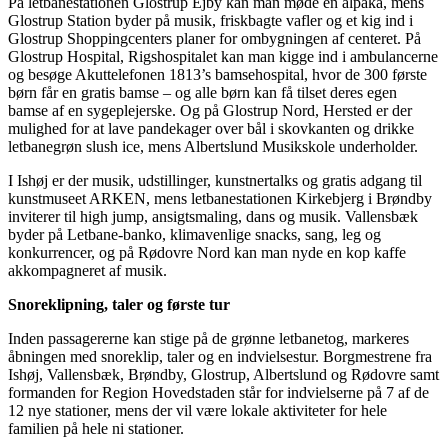
På letbanestationen Glostrup Ejby kan man møde en alpaka, mens
Glostrup Station byder på musik, friskbagte vafler og et kig ind i
Glostrup Shoppingcenters planer for ombygningen af centeret. På
Glostrup Hospital, Rigshospitalet kan man kigge ind i ambulancerne
og besøge Akuttelefonen 1813’s bamsehospital, hvor de 300 første
børn får en gratis bamse – og alle børn kan få tilset deres egen
bamse af en sygeplejerske. Og på Glostrup Nord, Hersted er der
mulighed for at lave pandekager over bål i skovkanten og drikke
letbanegrøn slush ice, mens Albertslund Musikskole underholder.
I Ishøj er der musik, udstillinger, kunstnertalks og gratis adgang til
kunstmuseet ARKEN, mens letbanestationen Kirkebjerg i Brøndby
inviterer til high jump, ansigtsmaling, dans og musik. Vallensbæk
byder på Letbane-banko, klimavenlige snacks, sang, leg og
konkurrencer, og på Rødovre Nord kan man nyde en kop kaffe
akkompagneret af musik.
Snoreklipning, taler og første tur
Inden passagererne kan stige på de grønne letbanetog, markeres
åbningen med snoreklip, taler og en indvielsestur. Borgmestrene fra
Ishøj, Vallensbæk, Brøndby, Glostrup, Albertslund og Rødovre samt
formanden for Region Hovedstaden står for indvielserne på 7 af de
12 nye stationer, mens der vil være lokale aktiviteter for hele
familien på hele ni stationer.