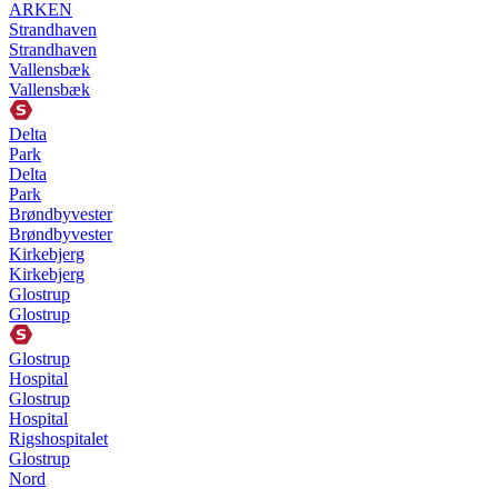
ARKEN
Strandhaven
Strandhaven
Vallensbæk
Vallensbæk
Delta
Park
Delta
Park
Brøndbyvester
Brøndbyvester
Kirkebjerg
Kirkebjerg
Glostrup
Glostrup
Glostrup
Hospital
Glostrup
Hospital
Rigshospitalet
Glostrup
Nord