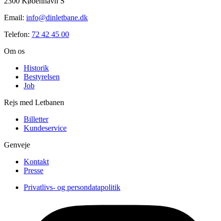
2300 København S
Email:
info@dinletbane.dk
Telefon:
72 42 45 00
Om os
Historik
Bestyrelsen
Job
Rejs med Letbanen
Billetter
Kundeservice
Genveje
Kontakt
Presse
Privatlivs- og persondatapolitik