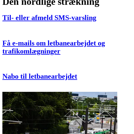
Den nordlige strækning
Til- eller afmeld SMS-varsling
Få e-mails om letbanearbejdet og
trafikomlægninger
Nabo til letbanearbejdet