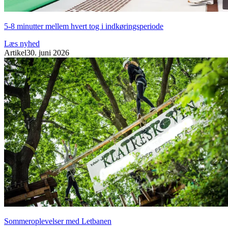
5-8 minutter mellem hvert tog i indkøringsperiode
Læs nyhed
Artikel
30. juni 2026
Sommeroplevelser med Letbanen