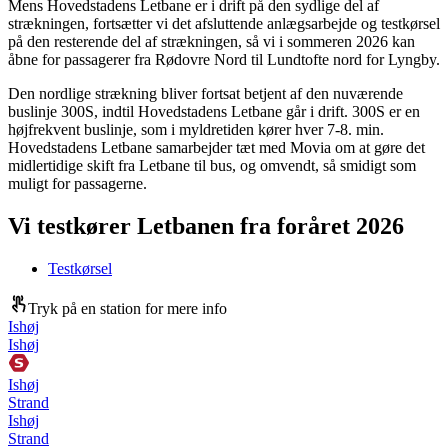
Mens Hovedstadens Letbane er i drift på den sydlige del af
strækningen, fortsætter vi det afsluttende anlægsarbejde og testkørsel
på den resterende del af strækningen, så vi i sommeren 2026 kan
åbne for passagerer fra Rødovre Nord til Lundtofte nord for Lyngby.
Den nordlige strækning bliver fortsat betjent af den nuværende
buslinje 300S, indtil Hovedstadens Letbane går i drift. 300S er en
højfrekvent buslinje, som i myldretiden kører hver 7-8. min.
Hovedstadens Letbane samarbejder tæt med Movia om at gøre det
midlertidige skift fra Letbane til bus, og omvendt, så smidigt som
muligt for passagerne.
Vi testkører Letbanen fra foråret 2026
Testkørsel
Tryk på en station for mere info
Ishøj
Ishøj
Ishøj
Strand
Ishøj
Strand